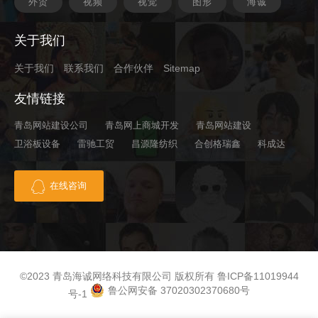
外贸
视频
视觉
图形
海诚
关于我们
关于我们
联系我们
合作伙伴
Sitemap
友情链接
青岛网站建设公司
青岛网上商城开发
青岛网站建设
卫浴板设备
雷驰工贸
昌源隆纺织
合创格瑞鑫
科成达
在线咨询
©2023 青岛海诚网络科技有限公司 版权所有
鲁ICP备11019944
鲁公网安备 37020302370680号
号-1