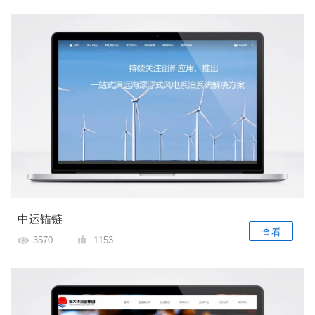
中运锚链
查看
3570
1153