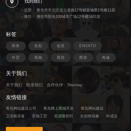
找到我们
- 总部： 青岛市市北区连云港路17号财富地带1号楼11层
- 潍坊： 潍坊市阳光100城市广场12号楼1601室
标签
商务
色彩
创意
ENVATO
外贸
视频
视觉
图形
海诚
关于我们
关于我们
联系我们
合作伙伴
Sitemap
友情链接
青岛网站建设公司
青岛网上商城开发
青岛网站建设
卫浴板设备
雷驰工贸
昌源隆纺织
合创格瑞鑫
科成达