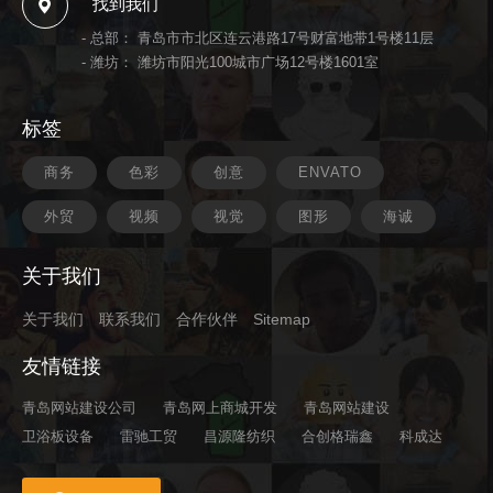
找到我们
- 总部： 青岛市市北区连云港路17号财富地带1号楼11层
- 潍坊： 潍坊市阳光100城市广场12号楼1601室
标签
商务
色彩
创意
ENVATO
外贸
视频
视觉
图形
海诚
关于我们
关于我们
联系我们
合作伙伴
Sitemap
友情链接
青岛网站建设公司
青岛网上商城开发
青岛网站建设
卫浴板设备
雷驰工贸
昌源隆纺织
合创格瑞鑫
科成达