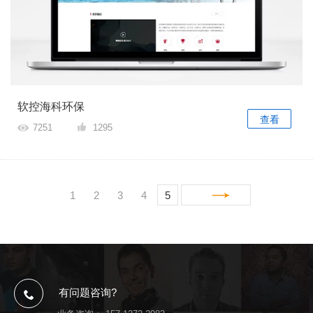
软控海科环保
查看
7251
1295
1
2
3
4
5
有问题咨询?