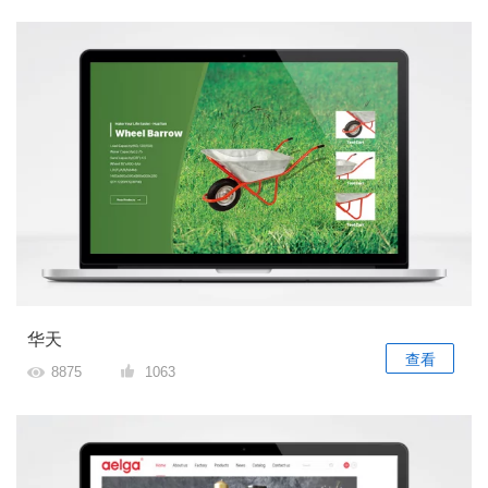
华天
查看
8875
1063