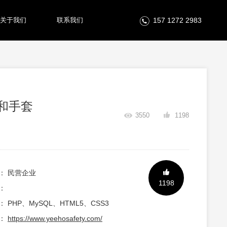
关于我们
联系我们
157 1272 2983
和手套
3550
1198
： 民营企业
1198
：
 PHP、MySQL、HTML5、CSS3
：
https://www.yeehosafety.com/