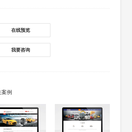
在线预览
我要咨询
关案例