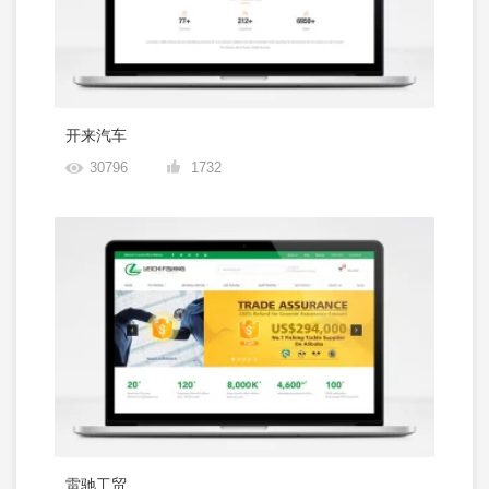
开来汽车
30796
1732
雷驰工贸