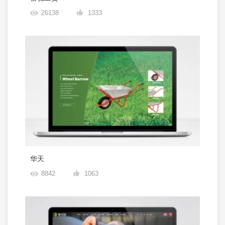
26138
1333
华天
8842
1063