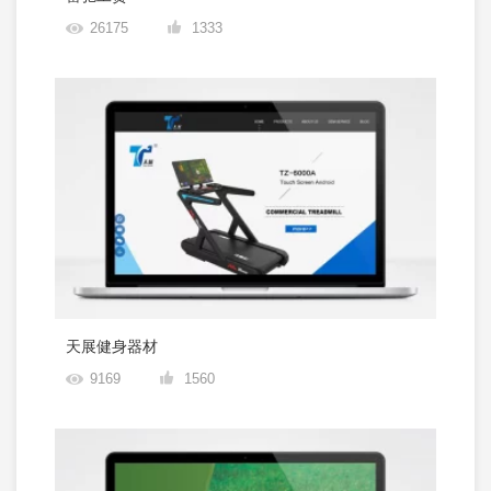
26175
1333
天展健身器材
9169
1560