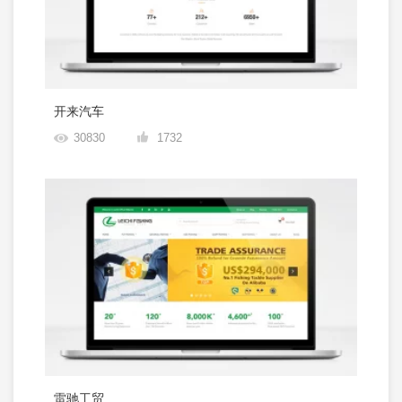
开来汽车
30830
1732
雷驰工贸