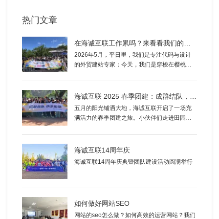
热门文章
在海诚互联工作累吗？来看看我们的樱桃园团建，你就知道了！
2026年5月，平日里，我们是专注代码与设计
的外贸建站专家；今天，我们是穿梭在樱桃林
间的“采摘达人”。为了缓解员工的工作压力，增
进团队凝聚力，海诚互联组织了一场别开生面
的夏日樱桃园团建活动。
海诚互联 2025 春季团建：成群结队，快乐加倍
五月的阳光铺洒大地，海诚互联开启了一场充
满活力的春季团建之旅。小伙伴们走进田园，
采摘草莓、樱珠、桑葚等新鲜果蔬，指尖轻摘
间，满筐的鲜甜与欢笑洋溢。
海诚互联14周年庆
海诚互联14周年庆典暨团队建设活动圆满举行
如何做好网站SEO
网站的seo怎么做？如何高效的运营网站？我们