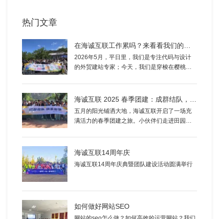
热门文章
在海诚互联工作累吗？来看看我们的樱桃园团建，你就知道了！
2026年5月，平日里，我们是专注代码与设计
的外贸建站专家；今天，我们是穿梭在樱桃林
间的“采摘达人”。为了缓解员工的工作压力，增
进团队凝聚力，海诚互联组织了一场别开生面
的夏日樱桃园团建活动。
海诚互联 2025 春季团建：成群结队，快乐加倍
五月的阳光铺洒大地，海诚互联开启了一场充
满活力的春季团建之旅。小伙伴们走进田园，
采摘草莓、樱珠、桑葚等新鲜果蔬，指尖轻摘
间，满筐的鲜甜与欢笑洋溢。
海诚互联14周年庆
海诚互联14周年庆典暨团队建设活动圆满举行
如何做好网站SEO
网站的seo怎么做？如何高效的运营网站？我们