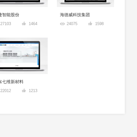
捷智能股份
海德威科技集团
27103
1464
24075
1598
东七维新材料
22012
1213